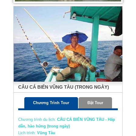
CÂU CÁ BIỂN VŨNG TÀU (TRONG NGÀY)
Chương Trình Tour
Đặt Tour
Chương trình du lịch:
CÂU CÁ BIỂN VŨNG TÀU - Hấp
dẫn, hào hứng (trong ngày)
Lịch trình:
Vũng Tàu