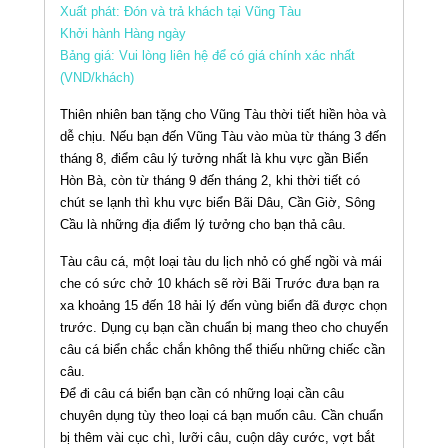
Xuất phát: Đón và trả khách tại Vũng Tàu
Khởi hành Hàng ngày
Bảng giá: Vui lòng liên hệ để có giá chính xác nhất
(VND/khách)
Thiên nhiên ban tặng cho Vũng Tàu thời tiết hiền hòa và
dễ chịu. Nếu bạn đến Vũng Tàu vào mùa từ tháng 3 đến
tháng 8, điểm câu lý tưởng nhất là khu vực gần Biển
Hòn Bà, còn từ tháng 9 đến tháng 2, khi thời tiết có
chút se lạnh thì khu vực biển Bãi Dâu, Cần Giờ, Sông
Cầu là những địa điểm lý tưởng cho bạn thả câu.
Tàu câu cá, một loại tàu du lịch nhỏ có ghế ngồi và mái
che có sức chở 10 khách sẽ rời Bãi Trước đưa bạn ra
xa khoảng 15 đến 18 hải lý đến vùng biển đã được chọn
trước. Dụng cụ bạn cần chuẩn bị mang theo cho chuyến
câu cá biển chắc chắn không thể thiếu những chiếc cần
câu.
Để đi câu cá biển bạn cần có những loại cần câu
chuyên dụng tùy theo loại cá bạn muốn câu. Cần chuẩn
bị thêm vài cục chì, lưỡi câu, cuộn dây cước, vợt bắt