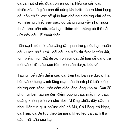
cá và một chiếc đũa tròn ăn cơm. Nếu cá cắn câu,
chiếc đũa sẽ giúp bạn dễ dàng lấy lưỡi câu ra khỏi họng
cá, còn chiếc vợt sẽ giúp bạn chế ngự những chú cá to
với những chiếc vây sắc, cố gắng vùng vẫy như muốn
thoát khỏi cần câu của bạn, thậm chí chúng có thể cắn
đứt dây câu để thoát thân.
Bên cạnh đó mồi câu cũng rất quan trọng nếu bạn muốn
câu được nhiều cá. Mồi câu cá biển thường là trùn đất,
tôm biển. Trùn đất được trộn với cát để bạn dễ dàng tra
mồi vào lưỡi câu còn tôm biển cần được bóc vỏ.
Tàu rời bến đến điểm câu cá, trên tàu bạn sẽ được thả
hồn vào khung cảnh lãng mạn của thành phố biển cùng
những con sóng, một cảm giác lâng lâng khó tả. Sau 30
phút rời bến tàu sẽ đến điểm buông câu, mắc mồi câu,
quăng xuống biển và chờ đợi. Những chiếc dây câu thi
nhau liên tục giựt những chú cá Mú, Cá Hồng, cá Ngát,
cá Tráp, cá Đù tùy theo tài năng khéo léo và cách thả
câu, mồi câu của bạn.