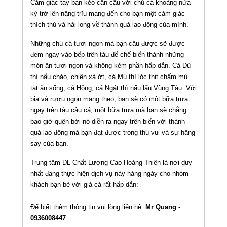
Cảm giác tay bạn kéo cần câu với chú cá khoảng nửa
ký trở lên nặng trĩu mang đến cho bạn một cảm giác
thích thú và hài long về thành quả lao động của mình.
Những chú cá tươi ngon mà bạn câu được sẽ được
đem ngay vào bếp trên tàu để chế biến thành những
món ăn tươi ngon và không kém phần hấp dẫn. Cá Đù
thì nấu cháo, chiên xả ớt, cá Mú thì lóc thịt chấm mù
tạt ăn sống, cá Hồng, cá Ngát thì nấu lẩu Vũng Tàu. Với
bia và rượu ngon mang theo, bạn sẽ có một bữa trưa
ngay trên tàu câu cá, một bữa trưa mà bạn sẽ chẳng
bao giờ quên bởi nó diễn ra ngay trên biển với thành
quả lao động mà bạn đạt được trong thú vui và sự hăng
say của bạn.
Trung tâm DL Chất Lượng Cao Hoàng Thiên là nơi duy
nhất đang thực hiện dịch vụ này hàng ngày cho nhóm
khách bạn bè với giá cả rất hấp dẫn:
Để biết thêm thông tin vui lòng liên hệ:
Mr Quang -
0936008447