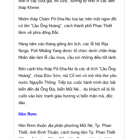
tròn ở các cửa giả, mi cửa...tương tự như ở các đền
tháp Khmer.
Nhóm tháp Chàm Pô-Sha-Nư toạ lạc trên một ngọn đồi
có tên "Lầu Ông Hoàng", cách thành phố Phan Thiết
6km về phía đông Bắc.
Hàng năm vào tháng giêng âm lịch, các lễ hội Rija
Nưga, Poh Mbăng Yang được tổ chức dưới chân tháp.
Nhân dân làm lễ cầu mưa, cầu xin những điều tốt lành.
Bên cạnh khu tháp Pô-Sha-Nư là các di tích "Lầu Ông
Hoàng", chùa Bửu Sơn, núi Cố nơi có mộ nhà thơ yêu
nước Nguyễn Thông. Tiếp tục cuộc hành trình dọc bãi
biển đến đá Ông Địa, biển Mũi Né... du khách sẽ bị lôi
cuốn vào bức tranh giàu hương vị biển mặn mà, độc
đáo.
Hòn Rơm
Hòn Rơm thuộc địa phận phường Mũi Né, Tp. Phan
Thiết, tỉnh Bình Thuận, cách trung tâm Tp. Phan Thiết