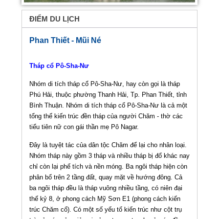
ĐIỂM DU LỊCH
Phan Thiết - Mũi Né
Tháp cổ Pô-Sha-Nư
Nhóm di tích tháp cổ Pô-Sha-Nư, hay còn gọi là tháp
Phú Hải, thuộc phường Thanh Hải, Tp. Phan Thiết, tỉnh
Bình Thuận. Nhóm di tích tháp cổ Pô-Sha-Nư là cả một
tổng thể kiến trúc đền tháp của người Chăm - thờ các
tiểu tiên nữ con gái thần mẹ Pô Nagar.
Đây là tuyệt tác của dân tộc Chăm để lại cho nhân loại.
Nhóm tháp này gồm 3 tháp và nhiều tháp bị đổ khác nay
chỉ còn lại phế tích và nền móng. Ba ngôi tháp hiện còn
phân bổ trên 2 tầng đất, quay mặt về hướng đông. Cả
ba ngôi tháp đều là tháp vuông nhiều tầng, có niên đại
thế kỷ 8, ở phong cách Mỹ Sơn E1 (phong cách kiến
trúc Chăm cổ). Có một số yếu tố kiến trúc như cột trụ