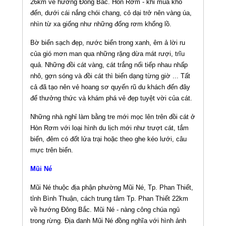
26km về hướng Đông Bắc. Hòn Rơm - khi mùa khô
đến, dưới cái nắng chói chang, cỏ dại trở nên vàng úa,
nhìn từ xa giống như những đống rơm khổng lồ.
Bờ biển sạch đẹp, nước biển trong xanh, êm ả lời ru
của gió mơn man qua những rặng dừa mát rượi, trĩu
quả. Những đồi cát vàng, cát trắng nối tiếp nhau nhấp
nhô, gợn sóng và đồi cát thì biến dạng từng giờ ... Tất
cả đã tạo nên vẻ hoang sơ quyến rũ du khách đến đây
để thưởng thức và khám phá vẻ đẹp tuyệt vời của cát.
Những nhà nghỉ làm bằng tre mới mọc lên trên đồi cát ở
Hòn Rơm với loại hình du lịch mới như trượt cát, tắm
biển, đêm có đốt lửa trại hoặc theo ghe kéo lưới, câu
mực trên biển.
Mũi Né
Mũi Né thuộc địa phận phường Mũi Né, Tp. Phan Thiết,
tỉnh Bình Thuận, cách trung tâm Tp. Phan Thiết 22km
về hướng Đông Bắc. Mũi Né - nàng công chúa ngủ
trong rừng. Địa danh Mũi Né đồng nghĩa với hình ảnh