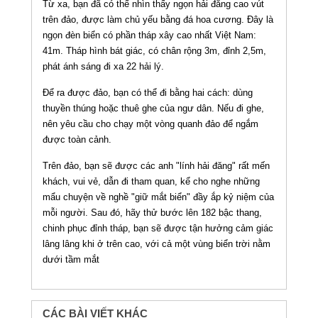
Từ xa, bạn đã có thể nhìn thấy ngọn hải đăng cao vút
trên đảo, được làm chủ yếu bằng đá hoa cương. Ðây là
ngọn đèn biển có phần tháp xây cao nhất Việt Nam:
41m. Tháp hình bát giác, có chân rộng 3m, đỉnh 2,5m,
phát ánh sáng đi xa 22 hải lý.
Ðể ra được đảo, bạn có thể đi bằng hai cách: dùng
thuyền thúng hoặc thuê ghe của ngư dân. Nếu đi ghe,
nên yêu cầu cho chạy một vòng quanh đảo để ngắm
được toàn cảnh.
Trên đảo, bạn sẽ được các anh "lính hải đăng" rất mến
khách, vui vẻ, dẫn đi tham quan, kể cho nghe những
mẩu chuyện về nghề "giữ mắt biển" đầy ắp kỷ niệm của
mỗi người. Sau đó, hãy thử bước lên 182 bậc thang,
chinh phục đỉnh tháp, bạn sẽ được tận hưởng cảm giác
lâng lâng khi ở trên cao, với cả một vùng biển trời nằm
dưới tầm mắt
CÁC BÀI VIẾT KHÁC