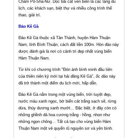
Chàm Pô-Sha-Nư. Dọc bãi cát ven biển là các làng du
lịch, các khách sạn, biệt thự và nhiều công trình thể
thao, giải trí.
Ðảo Kê Gà
Đảo Kê Gà thuộc xã Tân Thành, huyện Hàm Thuận
Nam, tỉnh Bình Thuận, cách đất liền 100m. Hòn đảo này
được đánh giá là nơi có cảnh trí đẹp nhất vùng biển
Hàm Thuận Nam.
Từ khi có chương trình "Ðón ánh bình minh đầu tiên
của thiên niên kỷ mới tại hải đăng Kê Gà", ốc đảo này
đã trở thành một điểm du lịch mới, hấp dẫn.
Ðảo Kê Gà nằm trong một vùng biển, trời tuyệt đẹp,
nước màu xanh ngọc, bờ biển cát trắng sạch sẽ, rừng
dừa, thùy dương xanh mướt… Ðặc biệt, ở đây còn có
những ghềnh đá hoa cương trắng - hồng, nhọn như
những ngọn chông… Tất cả tạo cho vùng biển Hàm
Thuận Nam một vẻ quyến rũ nguyên sơ và yên bình.