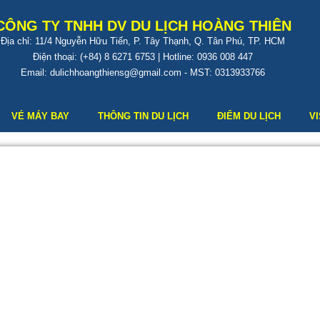
CÔNG TY TNHH DV DU LỊCH HOÀNG THIÊN
Địa chỉ: 11/4 Nguyễn Hữu Tiến, P. Tây Thạnh, Q. Tân Phú, TP. HCM
Điện thoại: (+84) 8 6271 6753 | Hotline: 0936 008 447
Email: dulichhoangthiensg@gmail.com - MST: 0313933766
VÉ MÁY BAY
THÔNG TIN DU LỊCH
ĐIỂM DU LỊCH
V