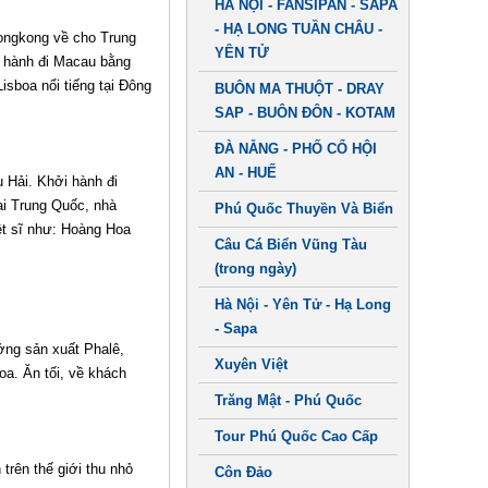
HÀ NỘI - FANSIPAN - SAPA
- HẠ LONG TUẦN CHÂU -
Hongkong về cho Trung
YÊN TỬ
i hành đi Macau bằng
sboa nổi tiếng tại Đông
BUÔN MA THUỘT - DRAY
SAP - BUÔN ĐÔN - KOTAM
ĐÀ NẴNG - PHỐ CỔ HỘI
AN - HUẾ
 Hải. Khởi hành đi
ại Trung Quốc, nhà
Phú Quốc Thuyền Và Biển
t sĩ như: Hoàng Hoa
Câu Cá Biển Vũng Tàu
(trong ngày)
Hà Nội - Yên Tử - Hạ Long
- Sapa
ởng sản xuất Phalê,
Xuyên Việt
a. Ăn tối, về khách
Trăng Mật - Phú Quốc
Tour Phú Quốc Cao Cấp
rên thế giới thu nhỏ
Côn Đảo