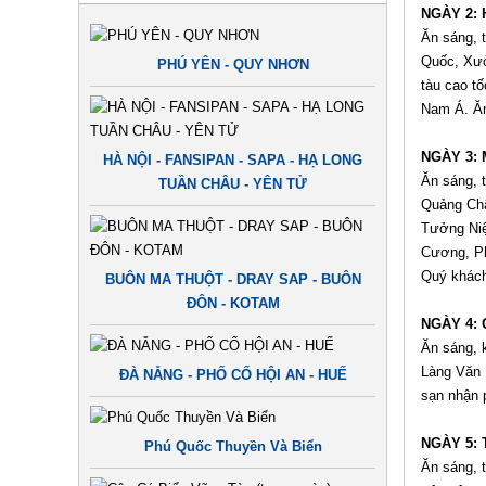
NGÀY 2: 
Ăn sáng, 
Quốc, Xưở
PHÚ YÊN - QUY NHƠN
tàu cao t
Nam Á. Ăn
NGÀY 3: 
HÀ NỘI - FANSIPAN - SAPA - HẠ LONG
Ăn sáng, 
TUẦN CHÂU - YÊN TỬ
Quảng Châ
Tưởng Niệ
Cương, Ph
Quý khách
BUÔN MA THUỘT - DRAY SAP - BUÔN
ĐÔN - KOTAM
NGÀY 4: 
Ăn sáng, 
Làng Văn 
ĐÀ NẴNG - PHỐ CỔ HỘI AN - HUẾ
sạn nhận 
NGÀY 5:
Phú Quốc Thuyền Và Biển
Ăn sáng, 