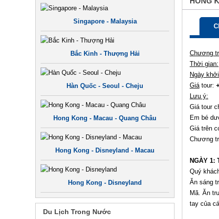
HONG K
Singapore - Malaysia
C
Chương trì
Bắc Kinh - Thượng Hải
Thời gian:
Ngày khởi
Giá
tour:
Hàn Quốc - Seoul - Cheju
Lưu ý:
Giá tour c
Em bé dướ
Hong Kong - Macau - Quang Châu
Giá trên c
Chương tr
Hong Kong - Disneyland - Macau
NGÀY 1: 
Quý khách
Ăn sáng t
Hong Kong - Disneyland
Mã. Ăn tr
tay của cá
Du Lịch Trong Nước