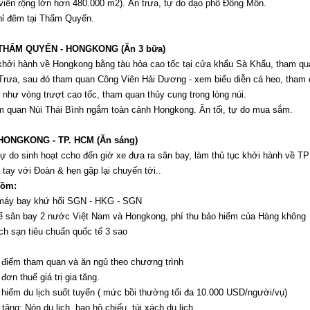
 viên rộng lớn hơn 480.000 m2). Ăn trưa, tự do dạo phố Đông Môn.
ghỉ đêm tại Thẩm Quyến.
 THẨM QUYẾN
- HONGKONG (Ăn 3 bữa)
khởi hành về Hongkong bằng tàu hỏa cao tốc tại cửa khẩu Sà Khẩu, tham q
Trưa, sau đó tham quan Công Viên Hải Dương - xem biểu diễn cá heo, tham 
 như vòng trượt cao tốc, tham quan thủy cung trong lòng núi.
m quan Núi Thái Bình ngắm toàn cảnh Hongkong. Ăn tối, tự do mua sắm.
 HONGKONG - TP. HCM
(Ăn sáng)
tự do sinh hoạt ccho đến giờ xe đưa ra sân bay, làm thủ tục khởi hành về 
a tay với Đoàn & hẹn gặp lại chuyến tới..
gồm:
máy bay khứ hối SGN - HKG - SGN
ế sân bay 2 nước Việt Nam và Hongkong, phí thu bảo hiểm của Hàng không
h sạn tiêu chuẩn quốc tế 3 sao
 điểm tham quan và ăn ngủ theo chương trình
đơn thuế giá trị gia tăng.
hiểm du lịch suốt tuyến ( mức bồi thường tối đa 10.000 USD/người/vụ)
tặng: Nón du lịch, bao hộ chiếu, túi xách du lịch