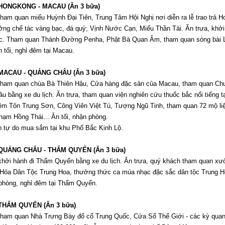
HONGKONG - MACAU (Ăn 3 bữa)
tham quan miếu Huỳnh Đại Tiên, Trung Tâm Hội Nghị nơi diễn ra lễ trao trả 
ng chế tác vàng bạc, đá quý; Vịnh Nước Cạn, Miếu Thần Tài. Ăn trưa, khở
ốc. Tham quan Thánh Đường Penha, Phật Bà Quan Âm, tham quan sòng bài Li
 tối, nghỉ đêm tại Macau.
MACAU - QUẢNG CHÂU (Ăn 3 bữa)
tham quan chùa Bà Thiên Hậu, Cửa hàng đặc sản của Macau, tham quan Chu
u bằng xe du lịch. Ăn trưa, tham quan viện nghiên cứu thuốc bắc nổi tiếng t
m Tôn Trung Sơn, Công Viên Việt Tú, Tượng Ngũ Tinh, tham quan 72 mộ liệ
ạm Hồng Thái... Ăn tối, nhận phòng.
 tự do mua sắm tại khu Phố Bắc Kinh Lộ.
QUẢNG CHÂU - THẨM QUYẾN (Ăn 3 bữa)
khởi hành đi Thẩm Quyến bằng xe du lịch. Ăn trưa, quý khách tham quan xư
Hóa Dân Tộc Trung Hoa, thưởng thức ca múa nhạc đặc sắc dân tộc Trung Ho
phòng, nghỉ đêm tại Thẩm Quyến.
 THẨM QUYẾN
(Ăn 3 bữa)
tham quan Nhà Trưng Bày đổ cổ Trung Quốc, Cửa Sổ Thế Giới - các kỳ quan t