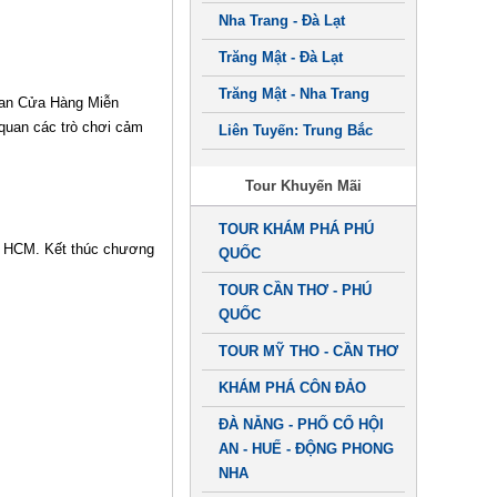
Nha Trang - Đà Lạt
Trăng Mật - Đà Lạt
Trăng Mật - Nha Trang
uan Cửa Hàng Miễn
quan các trò chơi cảm
Liên Tuyến: Trung Bắc
Tour Khuyến Mãi
TOUR KHÁM PHÁ PHÚ
TP HCM. Kết thúc chương
QUỐC
TOUR CẦN THƠ - PHÚ
QUỐC
TOUR MỸ THO - CẦN THƠ
KHÁM PHÁ CÔN ĐẢO
ĐÀ NẴNG - PHỐ CỔ HỘI
AN - HUẾ - ĐỘNG PHONG
NHA