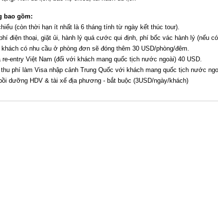
g bao gồm:
hiếu (còn thời hạn ít nhất là 6 tháng tính từ ngày kết thúc tour).
phí điện thoại, giặt ủi, hành lý quá cước qui định, phí bốc vác hành lý (nếu có
 khách có nhu cầu ở phòng đơn sẽ đóng thêm 30 USD/phòng/đêm.
 re-entry Việt Nam (đối với khách mang quốc tịch nước ngoài) 40 USD.
 thu phí làm Visa nhập cảnh Trung Quốc với khách mang quốc tịch nước ngo
bồi dưỡng HDV & tài xế địa phương - bắt buộc (3USD/ngày/khách)