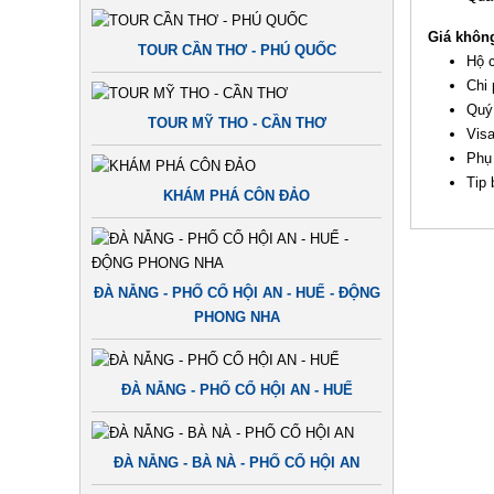
Giá khôn
TOUR CẦN THƠ - PHÚ QUỐC
Hộ c
Chi 
Quý
TOUR MỸ THO - CẦN THƠ
Visa
Phụ
Tip 
KHÁM PHÁ CÔN ĐẢO
ĐÀ NẴNG - PHỐ CỔ HỘI AN - HUẾ - ĐỘNG
PHONG NHA
ĐÀ NẴNG - PHỐ CỔ HỘI AN - HUẾ
ĐÀ NẴNG - BÀ NÀ - PHỐ CỔ HỘI AN