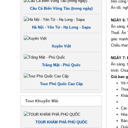
trên công
Ăn tối, n
Câu Cá Biển Vũng Tàu (trong ngày)
NGÀY 6:
Ăn sáng, 
Hà Nội - Yên Tử - Hạ Long - Sapa
Thuế. Ăn 
giác mạnh
Chiều tha
Xuyên Việt
NGÀY 7:
Ăn sáng, 
Trăng Mật - Phú Quốc
trình. Chi
Giá bao 
Vé 
Tour Phú Quốc Cao Cấp
Thu
Khác
Tour Khuyến Mãi
.
Các
Hóa 
Bảo 
TOUR KHÁM PHÁ PHÚ QUỐC
Quà 