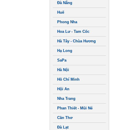
Đà Nẵng
Huế
Phong Nha
Hoa Lư - Tam Cốc
Hà Tây - Chùa Hương
Hạ Long
SaPa
Hà Nội
Hồ Chí Minh
Hội An
Nha Trang
Phan Thiết - Mũi Né
Cần Thơ
Đà Lạt