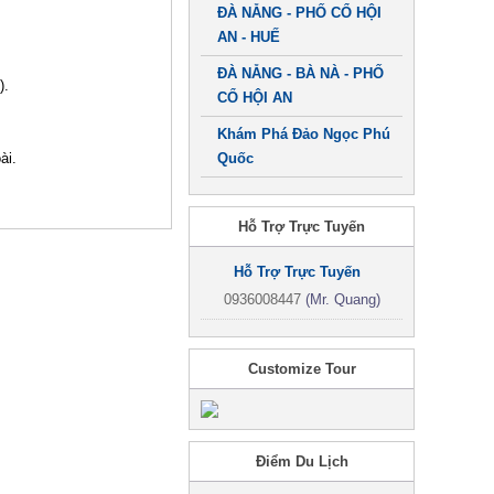
ĐÀ NẴNG - PHỐ CỔ HỘI
AN - HUẾ
ĐÀ NẴNG - BÀ NÀ - PHỐ
).
CỔ HỘI AN
Khám Phá Đảo Ngọc Phú
ài.
Quốc
Hỗ Trợ Trực Tuyến
Hỗ Trợ Trực Tuyến
0936008447
(Mr. Quang)
Customize Tour
Điểm Du Lịch