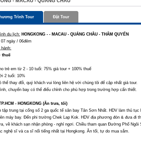
ONG - MACAU - QUANG CHÂU
hương Trình Tour
Đặt Tour
nh du lịch:
HONGKONG - - MACAU - QUẢNG CHÂU - THẨM QUYẾN
07 ngày / 06đêm
 hành:
+ thuế
ho trẻ em từ 2 - 10 tuổi: 75% giá tour + 100% thuế
i 2 tuổi: 10%
ó thể thay đổi, quý khách vui lòng liên hệ với chúng tôi để cập nhất giá tour.
ình, chuyến bay có thể điểu chỉnh cho phù hợp trong trường hợp cấn thiết.
TP.HCM - HONGKONG (Ăn trưa, tối)
 tập trung tại cổng số 2 ga quốc tế sân bay Tân Sơn Nhất. HDV làm thủ tục
rên máy bay. Đến phi trường Chek Lap Kok. HDV địa phương đón & đưa đi 
ưa, về khách sạn nhận phòng - nghỉ ngơi. Chiều tham quan Đường Phố Ngôi S
c nghệ sĩ và ca sĩ nổi tiếng nhất tại Hongkong. Ăn tối, tự do mua sắm.