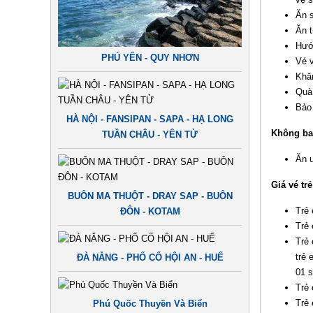
Ăn s
Ăn t
Hướn
PHÚ YÊN - QUY NHƠN
Vé 
Khă
Quà 
Bảo 
HÀ NỘI - FANSIPAN - SAPA - HẠ LONG
Không ba
TUẦN CHÂU - YÊN TỬ
Ăn u
Giá vé tr
BUÔN MA THUỘT - DRAY SAP - BUÔN
Trẻ 
ĐÔN - KOTAM
Trẻ 
Trẻ 
trẻ 
ĐÀ NẴNG - PHỐ CỔ HỘI AN - HUẾ
01 s
Trẻ
Trẻ
Phú Quốc Thuyền Và Biển