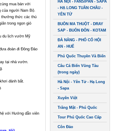
HÀ NỘI - FANSIPAN - SAPA
 cùng mua bán với
- HẠ LONG TUẦN CHÂU -
ng của người Nam Bộ.
YÊN TỬ
h thưởng thức các thú
iãn trong ngọn gió
BUÔN MA THUỘT - DRAY
SAP - BUÔN ĐÔN - KOTAM
u du lịch vườn Mỹ
ĐÀ NẴNG - PHỐ CỔ HỘI
AN - HUẾ
 đưa đoàn đi Đông Đảo
Phú Quốc Thuyền Và Biển
ay tại nhà vườn.
Câu Cá Biển Vũng Tàu
g.
(trong ngày)
khơi đánh bắt.
Hà Nội - Yên Tử - Hạ Long
.
- Sapa
Xuyên Việt
Trăng Mật - Phú Quốc
 hệ với Hướng dẫn viên
Tour Phú Quốc Cao Cấp
Côn Đảo
ưa, tối)