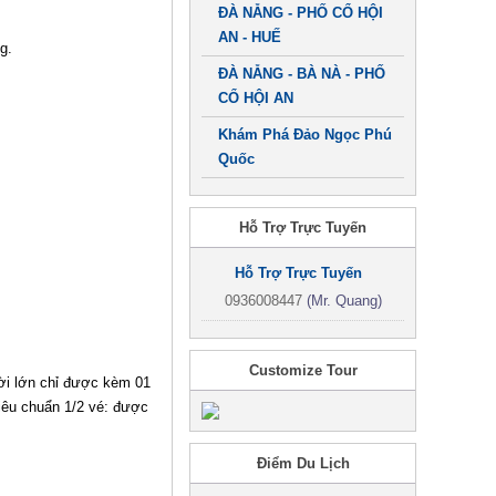
ĐÀ NẴNG - PHỐ CỔ HỘI
AN - HUẾ
g.
ĐÀ NẴNG - BÀ NÀ - PHỐ
CỔ HỘI AN
Khám Phá Đảo Ngọc Phú
Quốc
Hỗ Trợ Trực Tuyến
Hỗ Trợ Trực Tuyến
0936008447
(Mr. Quang)
Customize Tour
ười lớn chỉ được kèm 01
Tiêu chuẩn 1/2 vé: được
Điểm Du Lịch