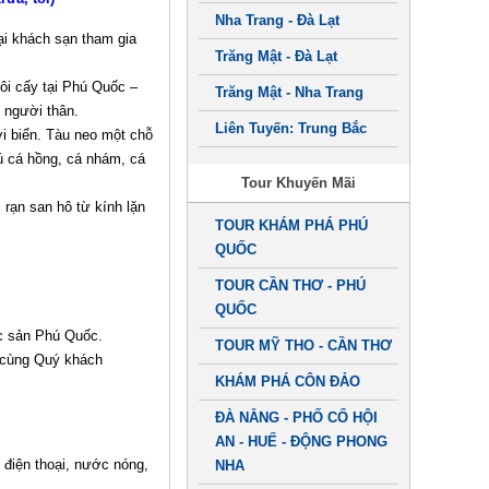
Nha Trang - Đà Lạt
ại khách sạn tham gia
Trăng Mật - Đà Lạt
ôi cấy tại Phú Quốc –
Trăng Mật - Nha Trang
 người thân.
Liên Tuyến: Trung Bắc
i biển. Tàu neo một chỗ
ú cá hồng, cá nhám, cá
Tour Khuyến Mãi
rạn san hô từ kính lặn
TOUR KHÁM PHÁ PHÚ
QUỐC
TOUR CẦN THƠ - PHÚ
QUỐC
c sản Phú Quốc.
TOUR MỸ THO - CẦN THƠ
ộ cùng Quý khách
KHÁM PHÁ CÔN ĐẢO
ĐÀ NẴNG - PHỐ CỔ HỘI
AN - HUẾ - ĐỘNG PHONG
, điện thoại, nước nóng,
NHA