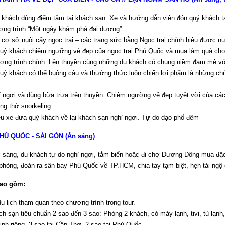
khách dùng điểm tâm tại khách sạn. Xe và hướng dẫn viên đón quý khách t
ơng trình “Một ngày khám phá đại dương”:
cơ sở nuôi cấy ngọc trai – các trang sức bằng Ngọc trai chính hiệu được nu
quý khách chiêm ngưỡng vẻ đẹp của ngọc trai Phú Quốc và mua làm quà cho
ơng trình chính: Lên thuyền cùng những du khách có chung niềm đam mê vớ
uý khách có thể buông câu và thưởng thức luôn chiến lợi phẩm là những ch
…
 ngơi và dùng bữa trưa trên thuyền. Chiêm ngưỡng vẻ đẹp tuyệt vời của các 
ng thở snorkeling.
u xe đưa quý khách về lại khách sạn nghỉ ngơi. Tự do dạo phố đêm
PHÚ QUỐC - SÀI GÒN (Ăn sáng)
i sáng, du khách tự do nghỉ ngơi, tắm biển hoặc đi chợ Dương Đông mua đặ
phòng, đoàn ra sân bay Phú Quốc về TP.HCM, chia tay tạm biệt, hẹn tái ng
bao gồm:
u lịch tham quan theo chương trình trong tour.
h sạn tiêu chuẩn 2 sao đến 3 sao: Phòng 2 khách, có máy lạnh, tivi, tủ lạnh
inh riêng. 3 sao tại Cần Thơ, 2 sao tại Phú Quốc.