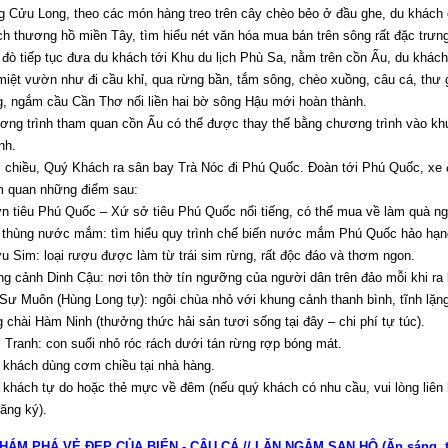
g Cửu Long, theo các món hàng treo trên cây chèo bẻo ở đầu ghe, du khách
h thương hồ miền Tây, tìm hiểu nét văn hóa mua bán trên sông rất đặc trư
đò tiếp tục đưa du khách tới Khu du lịch Phù Sa, nằm trên cồn Ấu, du khác
miệt vườn như đi cầu khỉ, qua rừng bần, tắm sông, chèo xuồng, câu cá, thư g
, ngắm cầu Cần Thơ nối liền hai bờ sông Hậu mới hoàn thành.
ơng trình tham quan cồn Ấu có thể được thay thế bằng chương trình vào kh
nh.
i chiều, Quý Khách ra sân bay Trà Nóc đi Phú Quốc. Đoàn tới Phú Quốc, xe
m quan những điểm sau:
 tiêu Phú Quốc – Xứ sở tiêu Phú Quốc nổi tiếng, có thể mua về làm quà ng
 thùng nước mắm: tìm hiểu quy trình chế biến nước mắm Phú Quốc hảo hạn
 Sim: loại rượu được làm từ trái sim rừng, rất độc đáo và thơm ngon.
g cảnh Dinh Cậu: nơi tôn thờ tín ngưỡng của người dân trên đảo mỗi khi ra 
ư Muôn (Hùng Long tự): ngôi chùa nhỏ với khung cảnh thanh bình, tĩnh lặng
 chài Hàm Ninh (thưởng thức hải sản tươi sống tại đây – chi phí tự túc).
 Tranh: con suối nhỏ róc rách dưới tán rừng rợp bóng mát.
 khách dùng cơm chiều tại nhà hàng.
khách tự do hoặc thẻ mực về đêm (nếu quý khách có nhu cầu, vui lòng liên
ăng ký).
KHÁM PHÁ VẺ ĐẸP CỦA BIỂN - CÂU CÁ // LẶN NGẮM SAN HÔ (Ăn sáng, tr