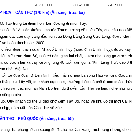
4.250.000
2.662.000
6.912.000
P HCM - CẦN THƠ (170 km) (Ăn sáng, trưa, tối)
0: Tập trung tại điểm hẹn. Lên đường đi miền Tây.
o quốc lộ 1A hoặc đường cao tốc Trung Lương về miền Tây, qua cầu treo M
 ngắm cây cầu dây văng đầu tiên của Đồng Bằng Sông Cửu Long, được khởi
7 và hoàn thành năm 2000.
i chiều, đoàn tham quan Nhà cổ Bình Thủy (hoặc đình Bình Thủy), được xây
 tiêu biểu của Nam Bộ, nhà có năm gian hai chái, sườn nhà bằng gỗ được ch
n, có vườn lan và cây xương rồng 40 tuổi, còn gọi là “Kim Lăng Trụ”, cao 8
cao nhất Việt Nam.
 tối, xe đưa đoàn đi Bến Ninh Kiều, nằm ở ngã ba sông Hậu và từng được m
h thắng xứ Tây Đô, du khách dạo chơi, thưởng thức cà phê ở các quán Thủ
chiều với các món ăn Nam Bộ trên du thuyền Cần Thơ và lắng nghe những gi
n sông nước.
đó, Quý khách có thể đi dạo chợ đêm Tây Đô, hoặc về khu đô thị mới Cái K
n nhịp, sầm uất của Cần Thơ về đêm
ẦN THƠ - PHÚ QUỐC (Ăn sáng, trưa, tối)
 sáng, trả phòng, đoàn xuống đò đi chợ nổi Cái Răng, một trong những chợ 