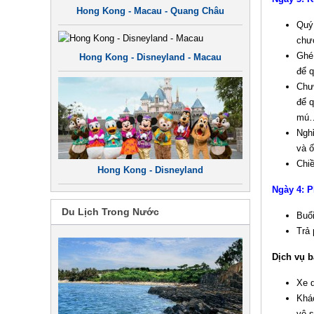
Hong Kong - Macau - Quang Châu
Quý 
chư
Ghé 
Hong Kong - Disneyland - Macau
để 
Chư
để q
mú
Nghỉ
và ố
Chiề
Hong Kong - Disneyland
Ngày 4: 
Du Lịch Trong Nước
Buổ
Trả 
Dịch vụ 
Xe d
Khác
vệ s