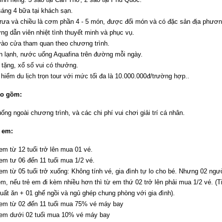
áng 4 bữa tại khách sạn.
rưa và chiều là cơm phần 4 - 5 món, được đổi món và có đặc sản địa phươn
g dẫn viên nhiệt tình thuyết minh và phục vụ.
vào cửa tham quan theo chương trình.
n lạnh, nước uống Aquafina trên đường mỗi ngày.
tặng, xổ số vui có thưởng.
hiểm du lịch trọn tour với mức tối đa là 10.000.000đ/trường hợp..
o gồm:
ống ngoài chương trình, và các chi phí vui chơi giải trí cá nhân.
ẻ em:
em từ 12 tuổi trở lên mua 01 vé.
em tư 06 đến 11 tuổi mua 1/2 vé.
em từ 05 tuổi trở xuống: Không tính vé, gia đình tự lo cho bé. Nhưng 02 ng
em, nếu trẻ em đi kèm nhiều hơn thì từ em thứ 02 trở lên phải mua 1/2 vé. (
uất ăn + 01 ghế ngồi và ngủ ghép chung phòng với gia đình).
 em từ 02 đến 11 tuổi mua 75% vé máy bay
 em dưới 02 tuổi mua 10% vé máy bay