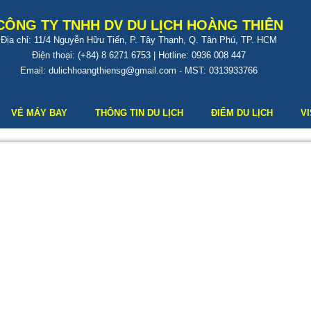
CÔNG TY TNHH DV DU LỊCH HOÀNG THIÊN
Địa chỉ: 11/4 Nguyễn Hữu Tiến, P. Tây Thạnh, Q. Tân Phú, TP. HCM
Điện thoại: (+84) 8 6271 6753 | Hotline: 0936 008 447
Email: dulichhoangthiensg@gmail.com - MST: 0313933766
VÉ MÁY BAY
THÔNG TIN DU LỊCH
ĐIỂM DU LỊCH
V