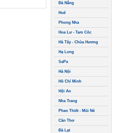
Đà Nẵng
Huế
Phong Nha
Hoa Lư - Tam Cốc
Hà Tây - Chùa Hương
Hạ Long
SaPa
Hà Nội
Hồ Chí Minh
Hội An
Nha Trang
Phan Thiết - Mũi Né
Cần Thơ
Đà Lạt