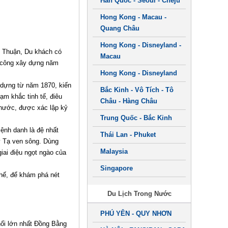
Hàn Quốc - Seoul - Cheju
Hong Kong - Macau -
Quang Châu
Hong Kong - Disneyland -
ỹ Thuận, Du khách có
Macau
 công xây dựng năm
Hong Kong - Disneyland
 dựng từ năm 1870, kiến
Bắc Kinh - Vô Tích - Tô
ạm khắc tinh tế, điêu
Châu - Hàng Châu
 thước, được xác lập kỷ
Trung Quốc - Bắc Kinh
ệnh danh là đệ nhất
Thái Lan - Phuket
y Tạ ven sông. Dùng
Malaysia
ai điệu ngọt ngào của
Singapore
hế, để khám phá nét
Du Lịch Trong Nước
PHÚ YÊN - QUY NHƠN
nổi lớn nhất Đồng Bằng