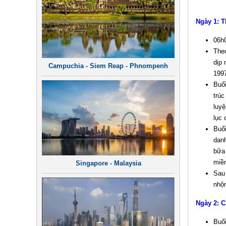
Ngày 1: T
06h0
The
dịp
Campuchia - Siem Reap - Phnompenh
199
Buổ
trúc
luyệ
lục 
Buổi
dan
bữa 
miề
Singapore - Malaysia
Sau 
nhộ
Ngày 2: C
Buổi