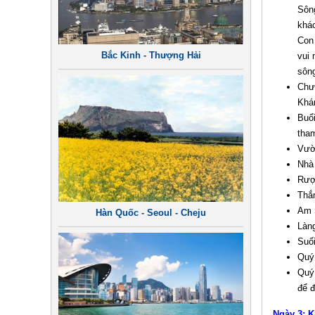
Sôn
khác
Con 
Bắc Kinh - Thượng Hải
vui 
sông
Chư
Khá
Buổ
tha
Vườn
Nhà
Rượu
Thắn
Am S
Hàn Quốc - Seoul - Cheju
Làng
Suối
Quý
Quý 
để đ
Ngày 3: 