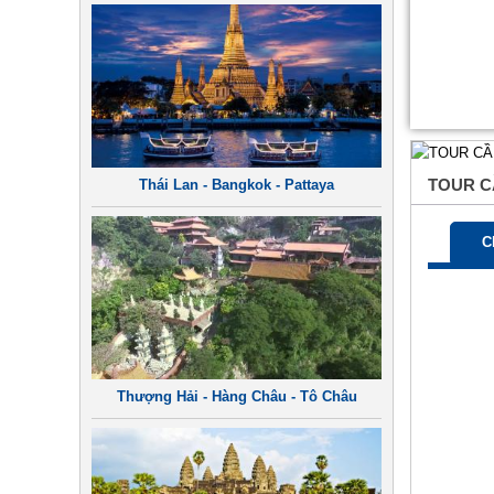
TOUR C
Thái Lan - Bangkok - Pattaya
C
Thượng Hải - Hàng Châu - Tô Châu