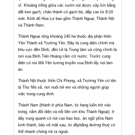
vĩ. Khoảng trống giữa các sườn núi được xây kín bằng
đất ken gạch, chân thành có gạch bó, đắp cao từ 8-10
mét. Kinh đô Hoa Lư bao gồm Thành Ngoại, Thành Nội
và Thành Nam.
Thành Ngoại rộng khoảng 140 ha thuộc địa phận thôn
Yên Thành xã Trường Yên. Ðây là cung điện chính mà
khu vực đền Ðinh, đền Lê là Trung tâm và cũng chính là
nơi vua Ðinh Tiên Hoàng cắm cờ nước. Trước cung
điện có núi Mã Yên tương truyền vua Ðinh lấy núi làm
án.
Thành Nội thuộc thôn Chi Phong, xã Trường Yên có tên
là Thư Nhi xã, nơi nuôi trẻ em và những người giúp
việc trong cung đình.
Thành Nam (thành ở phía Nam, từ hang luồn trở vào
trong, nằm đối diện và nối liền với khu Thành Ngoại). ở
đây xung quanh có núi cao bao bọc, án ngữ phía Nam
kinh thành, bảo vệ mặt sau, từ đâybằng đường thuỷ có
thể nhanh chóng rút ra ngoài.