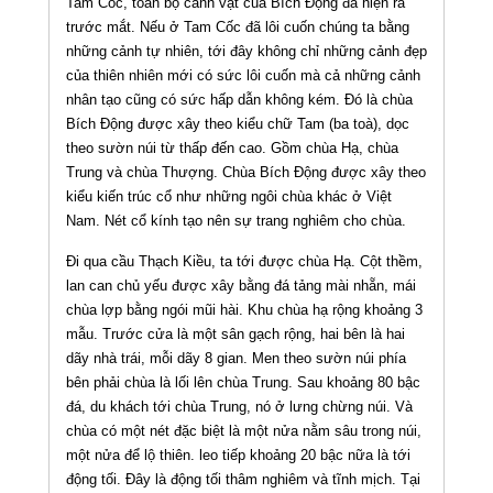
Tam Cốc, toàn bộ cảnh vật của Bích Động đã hiện ra
trước mắt. Nếu ở Tam Cốc đã lôi cuốn chúng ta bằng
những cảnh tự nhiên, tới đây không chỉ những cảnh đẹp
của thiên nhiên mới có sức lôi cuốn mà cả những cảnh
nhân tạo cũng có sức hấp dẫn không kém. Đó là chùa
Bích Động được xây theo kiểu chữ Tam (ba toà), dọc
theo sườn núi từ thấp đến cao. Gồm chùa Hạ, chùa
Trung và chùa Thượng. Chùa Bích Động được xây theo
kiểu kiến trúc cổ như những ngôi chùa khác ở Việt
Nam. Nét cổ kính tạo nên sự trang nghiêm cho chùa.
Đi qua cầu Thạch Kiều, ta tới được chùa Hạ. Cột thềm,
lan can chủ yếu được xây bằng đá tảng mài nhẵn, mái
chùa lợp bằng ngói mũi hài. Khu chùa hạ rộng khoảng 3
mẫu. Trước cửa là một sân gạch rộng, hai bên là hai
dãy nhà trái, mỗi dãy 8 gian. Men theo sườn núi phía
bên phải chùa là lối lên chùa Trung. Sau khoảng 80 bậc
đá, du khách tới chùa Trung, nó ở lưng chừng núi. Và
chùa có một nét đặc biệt là một nửa nằm sâu trong núi,
một nửa để lộ thiên. leo tiếp khoảng 20 bậc nữa là tới
động tối. Đây là động tối thâm nghiêm và tĩnh mịch. Tại