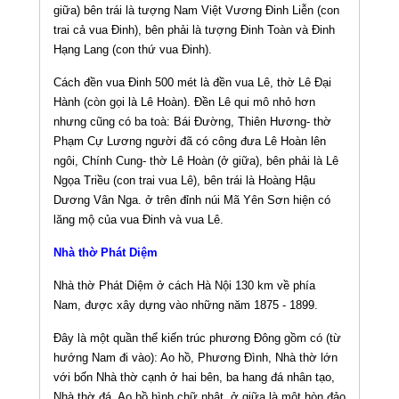
giữa) bên trái là tượng Nam Việt Vương Ðinh Liễn (con
trai cả vua Ðinh), bên phải là tượng Ðinh Toàn và Ðinh
Hạng Lang (con thứ vua Ðinh).
Cách đền vua Ðinh 500 mét là đền vua Lê, thờ Lê Ðại
Hành (còn gọi là Lê Hoàn). Ðền Lê qui mô nhỏ hơn
nhưng cũng có ba toà: Bái Ðường, Thiên Hương- thờ
Phạm Cự Lương người đã có công đưa Lê Hoàn lên
ngôi, Chính Cung- thờ Lê Hoàn (ở giữa), bên phải là Lê
Ngọa Triều (con trai vua Lê), bên trái là Hoàng Hậu
Dương Vân Nga. ở trên đỉnh núi Mã Yên Sơn hiện có
lăng mộ của vua Ðinh và vua Lê.
Nhà thờ Phát Diệm
Nhà thờ Phát Diệm ở cách Hà Nội 130 km về phía
Nam, được xây dựng vào những năm 1875 - 1899.
Ðây là một quần thể kiến trúc phương Ðông gồm có (từ
hướng Nam đi vào): Ao hồ, Phương Ðình, Nhà thờ lớn
với bốn Nhà thờ cạnh ở hai bên, ba hang đá nhân tạo,
Nhà thờ đá, Ao hồ hình chữ nhật, ở giữa là một hòn đảo