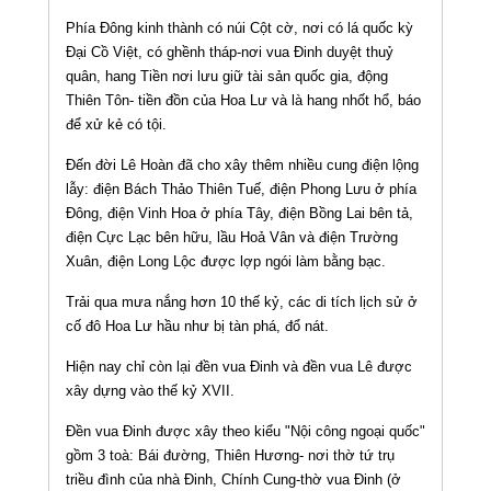
Phía Ðông kinh thành có núi Cột cờ, nơi có lá quốc kỳ
Ðại Cồ Việt, có ghềnh tháp-nơi vua Ðinh duyệt thuỷ
quân, hang Tiền nơi lưu giữ tài sản quốc gia, động
Thiên Tôn- tiền đồn của Hoa Lư và là hang nhốt hổ, báo
để xử kẻ có tội.
Ðến đời Lê Hoàn đã cho xây thêm nhiều cung điện lộng
lẫy: điện Bách Thảo Thiên Tuế, điện Phong Lưu ở phía
Ðông, điện Vinh Hoa ở phía Tây, điện Bồng Lai bên tả,
điện Cực Lạc bên hữu, lầu Hoả Vân và điện Trường
Xuân, điện Long Lộc được lợp ngói làm bằng bạc.
Trải qua mưa nắng hơn 10 thế kỷ, các di tích lịch sử ở
cố đô Hoa Lư hầu như bị tàn phá, đổ nát.
Hiện nay chỉ còn lại đền vua Ðinh và đền vua Lê được
xây dựng vào thế kỷ XVII.
Ðền vua Ðinh được xây theo kiểu "Nội công ngoại quốc"
gồm 3 toà: Bái đường, Thiên Hương- nơi thờ tứ trụ
triều đình của nhà Ðinh, Chính Cung-thờ vua Ðinh (ở