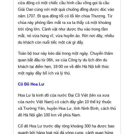
cửa động có một chiếc cầu hình cầu vồng gọi là cầu
Giải Oan cùng với một quả chuông đồng được đúc vào
năm 1707. Đi qua động tối có lối lên chùa Thượng. Từ
chùa này phóng tầm mắt ra xa ta thấy cả một khoảng
trời rộng lớn. Cảnh vật như được thu vào trong tầm
mắt, nó vừa hùng vĩ, vừa huyền ảo. Rời nơi đây, nhiều
du khách còn nuối tiếc một cái gì đấy.
Toàn bộ tour này kéo dài trong một ngày. Chuyến thăm
quan bắt đầu từ 06h, xe của Công ty du lịch đón du
khách tại điểm hẹn, 19:00 xe về đến Hà Nội kết thúc
một ngày đầy bổ ích và lý thú.
Cố Ðô Hoa Lư
Hoa Lư là kinh đô của nước Ðại Cồ Việt (tên xa xưa
của nước Việt Nam) có cách đây gần 10 thế kỷ thuộc
xã Trường Yên, huyện Hoa Lư, tỉnh Ninh Bình, cách thủ
đô Hà Nội gần 100 km về phía Nam.
Cố đô Hoa Lư trước đây rộng khoảng 300 ha được bao
quanh bởi hàng loạt núi đá vòng cung, cảnh quan hùng