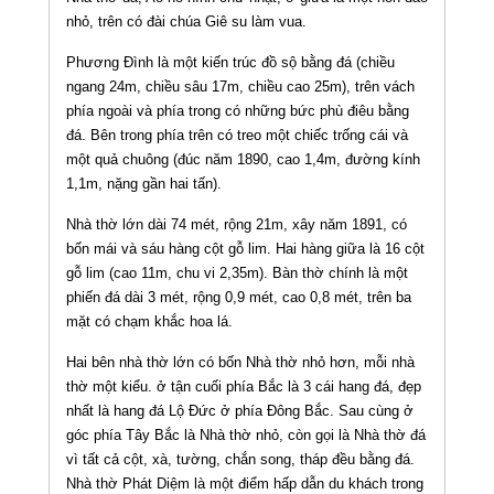
nhỏ, trên có đài chúa Giê su làm vua.
Phương Ðình là một kiến trúc đồ sộ bằng đá (chiều
ngang 24m, chiều sâu 17m, chiều cao 25m), trên vách
phía ngoài và phía trong có những bức phù điêu bằng
đá. Bên trong phía trên có treo một chiếc trống cái và
một quả chuông (đúc năm 1890, cao 1,4m, đường kính
1,1m, nặng gần hai tấn).
Nhà thờ lớn dài 74 mét, rộng 21m, xây năm 1891, có
bốn mái và sáu hàng cột gỗ lim. Hai hàng giữa là 16 cột
gỗ lim (cao 11m, chu vi 2,35m). Bàn thờ chính là một
phiến đá dài 3 mét, rộng 0,9 mét, cao 0,8 mét, trên ba
mặt có chạm khắc hoa lá.
Hai bên nhà thờ lớn có bốn Nhà thờ nhỏ hơn, mỗi nhà
thờ một kiểu. ở tận cuối phía Bắc là 3 cái hang đá, đẹp
nhất là hang đá Lộ Ðức ở phía Ðông Bắc. Sau cùng ở
góc phía Tây Bắc là Nhà thờ nhỏ, còn gọi là Nhà thờ đá
vì tất cả cột, xà, tường, chắn song, tháp đều bằng đá.
Nhà thờ Phát Diệm là một điểm hấp dẫn du khách trong