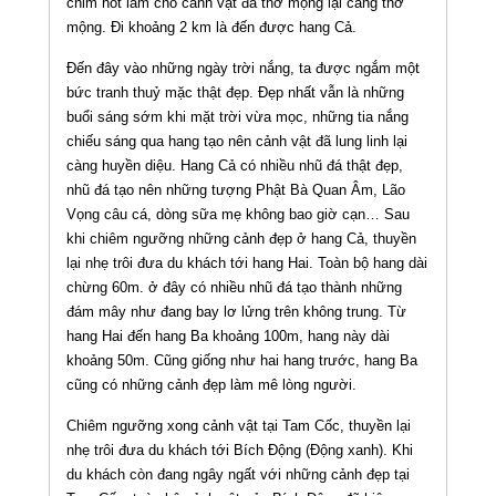
chim hót làm cho cảnh vật đã thơ mộng lại càng thơ
mộng. Đi khoảng 2 km là đến được hang Cả.
Đến đây vào những ngày trời nắng, ta được ngắm một
bức tranh thuỷ mặc thật đẹp. Đẹp nhất vẫn là những
buổi sáng sớm khi mặt trời vừa mọc, những tia nắng
chiếu sáng qua hang tạo nên cảnh vật đã lung linh lại
càng huyền diệu. Hang Cả có nhiều nhũ đá thật đẹp,
nhũ đá tạo nên những tượng Phật Bà Quan Âm, Lão
Vọng câu cá, dòng sữa mẹ không bao giờ cạn… Sau
khi chiêm ngưỡng những cảnh đẹp ở hang Cả, thuyền
lại nhẹ trôi đưa du khách tới hang Hai. Toàn bộ hang dài
chừng 60m. ở đây có nhiều nhũ đá tạo thành những
đám mây như đang bay lơ lửng trên không trung. Từ
hang Hai đến hang Ba khoảng 100m, hang này dài
khoảng 50m. Cũng giống như hai hang trước, hang Ba
cũng có những cảnh đẹp làm mê lòng người.
Chiêm ngưỡng xong cảnh vật tại Tam Cốc, thuyền lại
nhẹ trôi đưa du khách tới Bích Động (Động xanh). Khi
du khách còn đang ngây ngất với những cảnh đẹp tại