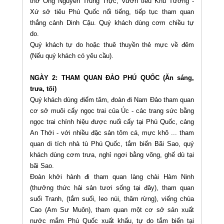
thờ Ông Nguyễn Trung Trực, vườn tiêu Khu Tương -
Xứ sở tiêu Phú Quốc nổi tiếng, tiếp tục tham quan
thắng cảnh Dinh Cậu. Quý khách dùng cơm chiều tự
do.
Quý khách tự do hoặc thuê thuyền thẻ mực về đêm
(Nếu quý khách có yêu cầu).
NGÀY 2: THAM QUAN ĐẢO PHÚ QUỐC (Ăn sáng,
trưa, tối)
Quý khách dùng điểm tâm, đoàn đi Nam Đảo tham quan
cơ sở muôi cấy ngọc trai của Úc - các trang sức bằng
ngọc trai chính hiệu được nuối cấy tại Phú Quốc, cảng
An Thới - với nhiều đặc sản tôm cá, mực khô ... tham
quan di tích nhà tù Phú Quốc, tắm biển Bãi Sao, quý
khách dùng cơm trưa, nghỉ ngơi bằng võng, ghế dù tại
bãi Sao.
Đoàn khởi hành đi tham quan làng chài Hàm Ninh
(thưởng thức hải sản tươi sống tại đây), tham quan
suối Tranh, (tắm suối, leo núi, thăm rừng), viếng chùa
Cao (Am Sư Muôn), tham quan một cơ sở sản xuất
nước mắm Phú Quốc xuất khẩu, tự do tắm biển tại