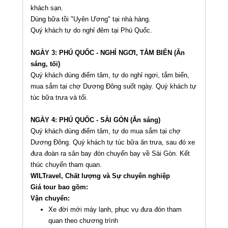
khách sạn.
Dùng bữa tồi "Uyên Ương" tại nhà hàng.
Quý khách tự do nghỉ đêm tại Phú Quốc.
NGÀY 3: PHÚ QUỐC - NGHỈ NGƠI, TẮM BIỂN (Ăn
sáng, tối)
Quý khách dùng điểm tâm, tự do nghỉ ngơi, tắm biển,
mua sắm tại chợ Dương Đông suốt ngày. Quý khách tự
túc bữa trưa và tối.
NGÀY 4: PHÚ QUỐC - SÀI GÒN (Ăn sáng)
Quý khách dùng điểm tâm, tự do mua sắm tại chợ
Dương Đông. Quý khách tự túc bữa ăn trưa, sau đó xe
đưa đoàn ra sân bay đón chuyến bay về Sài Gòn. Kết
thúc chuyến tham quan.
WILTravel, Chất lượng và Sự chuyên nghiệp
Giá tour bao gồm:
Vận chuyển:
Xe đời mới máy lạnh, phục vụ đưa đón tham
quan theo chương trình