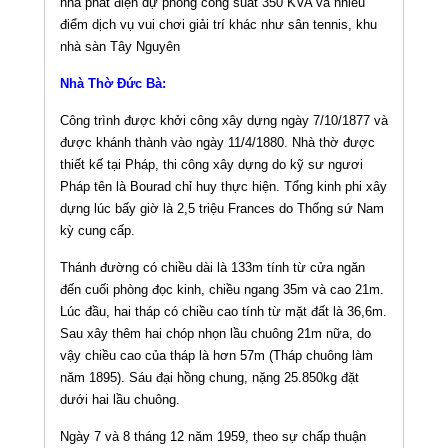
nhà phát điện dự phòng công suất 350 KVA và nhiều
điểm dịch vụ vui chơi giải trí khác như sân tennis, khu
nhà sàn Tây Nguyên
Nhà Thờ Đức Bà:
Công trình được khởi công xây dựng ngày 7/10/1877 và
được khánh thành vào ngày 11/4/1880. Nhà thờ được
thiết kế tại Pháp, thi công xây dựng do kỹ sư ngươi
Pháp tên là Bourad chỉ huy thực hiện. Tổng kinh phi xây
dựng lúc bấy giờ là 2,5 triệu Frances do Thống sứ Nam
kỳ cung cấp.
Thánh đường có chiều dài là 133m tính từ cửa ngăn
đến cuối phòng đọc kinh, chiều ngang 35m và cao 21m.
Lúc đầu, hai tháp có chiều cao tính từ mặt đất là 36,6m.
Sau xây thêm hai chóp nhọn lầu chuông 21m nữa, do
vậy chiều cao của tháp là hơn 57m (Tháp chuông làm
năm 1895). Sáu đại hồng chung, nặng 25.850kg đặt
dưới hai lầu chuông.
Ngày 7 và 8 tháng 12 năm 1959, theo sự chấp thuận