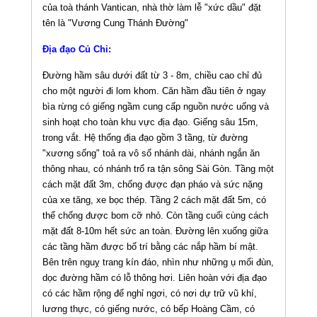
của toà thánh Vantican, nhà thờ làm lễ "xức dầu" đặt
tên là "Vương Cung Thánh Đường"
Địa đạo Củ Chi:
Ðường hầm sâu dưới đất từ 3 - 8m, chiều cao chỉ đủ
cho một người đi lom khom. Căn hầm đầu tiên ở ngay
bìa rừng có giếng ngầm cung cấp nguồn nước uống và
sinh hoạt cho toàn khu vực địa đạo. Giếng sâu 15m,
trong vắt. Hệ thống địa đạo gồm 3 tầng, từ đường
"xương sống" toả ra vô số nhánh dài, nhánh ngắn ăn
thông nhau, có nhánh trổ ra tận sông Sài Gòn. Tầng một
cách mặt đất 3m, chống được đạn pháo và sức nặng
của xe tăng, xe bọc thép. Tầng 2 cách mặt đất 5m, có
thể chống được bom cỡ nhỏ. Còn tầng cuối cùng cách
mặt đất 8-10m hết sức an toàn. Ðường lên xuống giữa
các tầng hầm được bố trí bằng các nắp hầm bí mật.
Bên trên nguỵ trang kín đáo, nhìn như những ụ mối đùn,
dọc đường hầm có lỗ thông hơi. Liên hoàn với địa đạo
có các hầm rộng để nghỉ ngơi, có nơi dự trữ vũ khí,
lương thực, có giếng nước, có bếp Hoàng Cầm, có