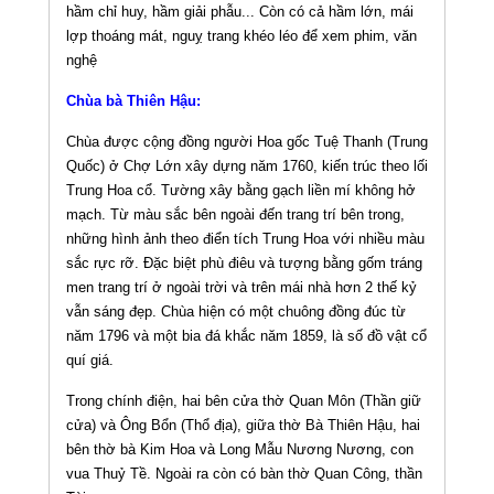
hầm chỉ huy, hầm giải phẫu... Còn có cả hầm lớn, mái
lợp thoáng mát, nguỵ trang khéo léo để xem phim, văn
nghệ
Chùa bà Thiên Hậu:
Chùa được cộng đồng người Hoa gốc Tuệ Thanh (Trung
Quốc) ở Chợ Lớn xây dựng năm 1760, kiến trúc theo lối
Trung Hoa cổ. Tường xây bằng gạch liền mí không hở
mạch. Từ màu sắc bên ngoài đến trang trí bên trong,
những hình ảnh theo điển tích Trung Hoa với nhiều màu
sắc rực rỡ. Đặc biệt phù điêu và tượng bằng gốm tráng
men trang trí ở ngoài trời và trên mái nhà hơn 2 thế kỷ
vẫn sáng đẹp. Chùa hiện có một chuông đồng đúc từ
năm 1796 và một bia đá khắc năm 1859, là số đồ vật cổ
quí giá.
Trong chính điện, hai bên cửa thờ Quan Môn (Thần giữ
cửa) và Ông Bổn (Thổ địa), giữa thờ Bà Thiên Hậu, hai
bên thờ bà Kim Hoa và Long Mẫu Nương Nương, con
vua Thuỷ Tề. Ngoài ra còn có bàn thờ Quan Công, thần