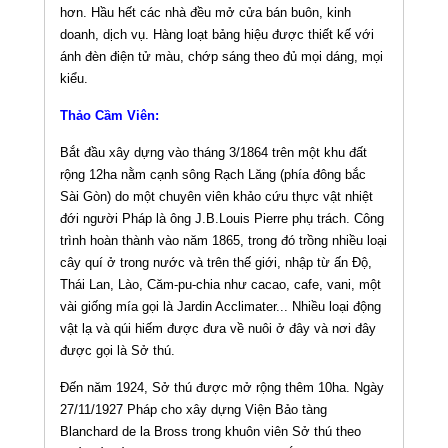
hơn. Hầu hết các nhà đều mở cửa bán buôn, kinh
doanh, dịch vụ. Hàng loạt bảng hiệu được thiết kế với
ánh đèn điện tử màu, chớp sáng theo đủ mọi dáng, mọi
kiểu.
Thảo Cầm Viên:
Bắt đầu xây dựng vào tháng 3/1864 trên một khu đất
rộng 12ha nằm cạnh sông Rạch Lăng (phía đông bắc
Sài Gòn) do một chuyên viên khảo cứu thực vật nhiệt
đới người Pháp là ông J.B.Louis Pierre phụ trách. Công
trình hoàn thành vào năm 1865, trong đó trồng nhiều loại
cây quí ở trong nước và trên thế giới, nhập từ ấn Độ,
Thái Lan, Lào, Căm-pu-chia như cacao, cafe, vani, một
vài giống mía gọi là Jardin Acclimater... Nhiều loại động
vật lạ và qúi hiếm được đưa về nuôi ở đây và nơi đây
được gọi là Sở thú.
Đến năm 1924, Sở thú được mở rộng thêm 10ha. Ngày
27/11/1927 Pháp cho xây dựng Viện Bảo tàng
Blanchard de la Bross trong khuôn viên Sở thú theo