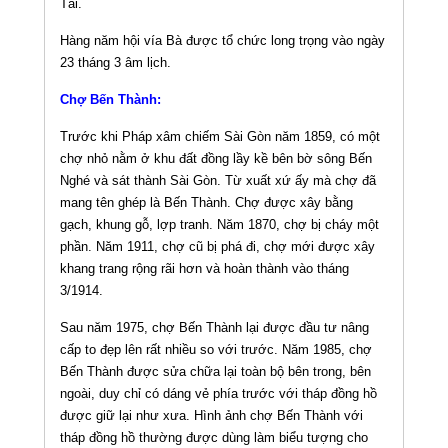
Tài.
Hàng năm hội vía Bà được tổ chức long trọng vào ngày
23 tháng 3 âm lịch.
Chợ Bến Thành:
Trước khi Pháp xâm chiếm Sài Gòn năm 1859, có một
chợ nhỏ nằm ở khu đất đồng lầy kề bên bờ sông Bến
Nghé và sát thành Sài Gòn. Từ xuất xứ ấy mà chợ đã
mang tên ghép là Bến Thành. Chợ được xây bằng
gạch, khung gỗ, lợp tranh. Năm 1870, chợ bị cháy một
phần. Năm 1911, chợ cũ bị phá đi, chợ mới được xây
khang trang rộng rãi hơn và hoàn thành vào tháng
3/1914.
Sau năm 1975, chợ Bến Thành lại được đầu tư nâng
cấp to đẹp lên rất nhiều so với trước. Năm 1985, chợ
Bến Thành được sửa chữa lại toàn bộ bên trong, bên
ngoài, duy chỉ có dáng vẻ phía trước với tháp đồng hồ
được giữ lại như xưa. Hình ảnh chợ Bến Thành với
tháp đồng hồ thường được dùng làm biểu tượng cho