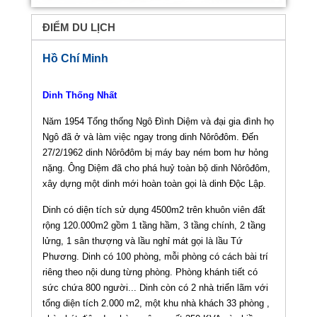
ĐIỂM DU LỊCH
Hồ Chí Minh
Dinh Thống Nhất
Năm 1954 Tổng thống Ngô Ðình Diệm và đại gia đình họ
Ngô đã ở và làm việc ngay trong dinh Nôrôđôm. Ðến
27/2/1962 dinh Nôrôđôm bị máy bay ném bom hư hỏng
nặng. Ông Diệm đã cho phá huỷ toàn bộ dinh Nôrôđôm,
xây dựng một dinh mới hoàn toàn gọi là dinh Ðộc Lập.
Dinh có diện tích sử dụng 4500m2 trên khuôn viên đất
rộng 120.000m2 gồm 1 tầng hầm, 3 tầng chính, 2 tầng
lửng, 1 sân thượng và lầu nghỉ mát gọi là lầu Tứ
Phương. Dinh có 100 phòng, mỗi phòng có cách bài trí
riêng theo nội dung từng phòng. Phòng khánh tiết có
sức chứa 800 người... Dinh còn có 2 nhà triển lãm với
tổng diện tích 2.000 m2, một khu nhà khách 33 phòng ,