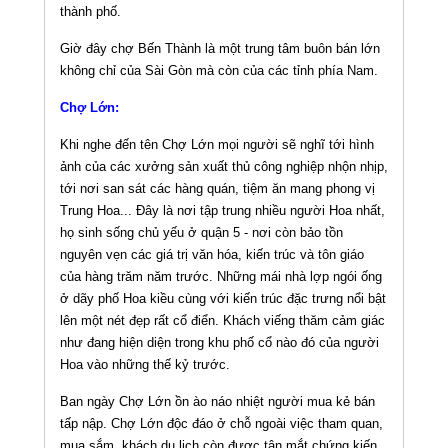
thành phố.
Giờ đây chợ Bến Thành là một trung tâm buôn bán lớn
không chỉ của Sài Gòn mà còn của các tỉnh phía Nam.
Chợ Lớn:
Khi nghe đến tên Chợ Lớn mọi người sẽ nghĩ tới hình
ảnh của các xưởng sản xuất thủ công nghiệp nhộn nhịp,
tới nơi san sát các hàng quán, tiệm ăn mang phong vị
Trung Hoa... Đây là nơi tập trung nhiều người Hoa nhất,
họ sinh sống chủ yếu ở quận 5 - nơi còn bảo tồn
nguyên vẹn các giá trị văn hóa, kiến trúc và tôn giáo
của hàng trăm năm trước. Những mái nhà lợp ngói ống
ở dãy phố Hoa kiều cùng với kiến trúc đặc trưng nổi bật
lên một nét đẹp rất cổ điển. Khách viếng thăm cảm giác
như đang hiện diện trong khu phố cổ nào đó của người
Hoa vào những thế kỷ trước.
Ban ngày Chợ Lớn ồn ào náo nhiệt người mua kẻ bán
tấp nập. Chợ Lớn độc đáo ở chỗ ngoài việc tham quan,
mua sắm, khách du lịch còn được tận mắt chứng kiến