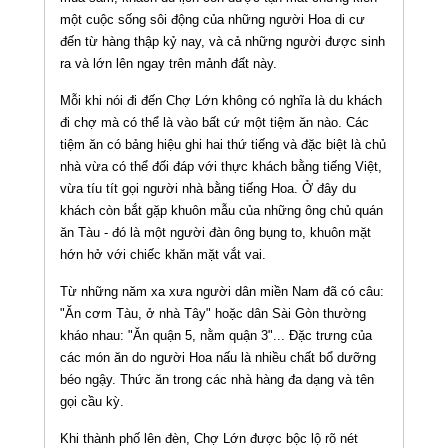
một cuộc sống sôi động của những người Hoa di cư
đến từ hàng thập kỷ nay, và cả những người được sinh
ra và lớn lên ngay trên mảnh đất này.
Mỗi khi nói đi đến Chợ Lớn không có nghĩa là du khách
đi chợ mà có thể là vào bất cứ một tiệm ăn nào. Các
tiệm ăn có bảng hiệu ghi hai thứ tiếng và đặc biệt là chủ
nhà vừa có thể đối đáp với thực khách bằng tiếng Việt,
vừa tíu tít gọi người nhà bằng tiếng Hoa. Ở đây du
khách còn bắt gặp khuôn mẫu của những ông chủ quán
ăn Tàu - đó là một người đàn ông bụng to, khuôn mặt
hớn hở với chiếc khăn mặt vắt vai.
Từ những năm xa xưa người dân miền Nam đã có câu:
"Ăn cơm Tàu, ở nhà Tây" hoặc dân Sài Gòn thường
kháo nhau: "Ăn quận 5, nằm quận 3"... Đặc trưng của
các món ăn do người Hoa nấu là nhiều chất bổ dưỡng
béo ngậy. Thức ăn trong các nhà hàng đa dạng và tên
gọi cầu kỳ.
Khi thành phố lên đèn, Chợ Lớn được bộc lộ rõ nét