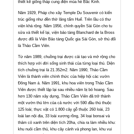
thiết kế giống tháp cung điện mùa hè Bắc Kinh.
Năm 1929, Pháp cho xây Temple Du Souvenir có kiến
trúc giống như đền thờ lăng tẩm Huế. Trên lầu có thư
viện khá rộng. Năm 1956, chính quyền Sài Gòn cho tu
sửa và thiết kế lại, viện bảo tàng Blanchard de la Bross
được đổi là Viện Bảo tàng Quốc gia Sài Gòn, sở thú đổi
là Thảo Cầm Viên.
Từ năm 1989, chuồng trại được cải tạo và mở rộng cho
thích hợp với đời sống sinh thái của từng loại thú. Diện
tích chuồng trại là 21.352m2. Năm 1990, Thảo Cầm
Viên là thành viên chính thức của hiệp hội các vườn
Đông Nam á. Năm 1991, khu hoa viên trong Thảo Cầm
Viên được thiết lập lại sau nhiều năm bị bỏ hoang. Sau
hơn 130 năm xây dựng, Thảo Cầm Viên đã trở thành
một vườn thú lớn của cả nước với 590 đầu thú thuộc
125 loài; thực vật có 1.800 cây gỗ thuộc 260 loài, 23
loài lan nội địa, 33 loài xương rồng, 34 loại bonsai và
thảm cỏ xanh trên diện tích 20ha, chia ra làm nhiều khu:
khu nuôi cầm thú, khu cây cảnh và phong lan, khu vui