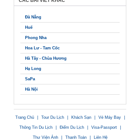
CÁC BÀI VIẾT KHÁC
Đà Nẵng
Huế
Phong Nha
Hoa Lư - Tam Cốc
Hà Tây - Chùa Hương
Hạ Long
SaPa
Hà Nội
Trang Chủ
|
Tour Du Lịch
|
Khách Sạn
|
Vé Máy Bay
|
Thông Tin Du Lịch
|
Điểm Du Lịch
|
Visa-Passport
|
Thư Viện Ảnh
|
Thanh Toán
|
Liên Hệ