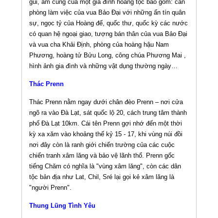
gũi, ấm cúng của một gia đình hoàng tộc bao gồm: căn
phòng làm việc của vua Bảo Đại với những ấn tín quân
sự, ngọc tỷ của Hoàng đế, quốc thư, quốc kỳ các nước
có quan hệ ngoại giao, tượng bán thân của vua Bảo Đại
và vua cha Khải Định, phòng của hoàng hậu Nam
Phương, hoàng tử Bửu Long, công chúa Phương Mai ,
hình ảnh gia đình và những vật dụng thường ngày…
Thác Prenn
Thác Prenn nằm ngay dưới chân đèo Prenn – nơi cửa
ngõ ra vào Đà Lạt, sát quốc lộ 20, cách trung tâm thành
phố Đà Lạt 10km. Cái tên Prenn gợi nhớ đến một thời
kỳ xa xăm vào khoảng thế kỷ 15 - 17, khi vùng núi đồi
nơi đây còn là ranh giới chiến trường của các cuộc
chiến tranh xâm lăng và bảo vệ lãnh thổ. Prenn gốc
tiếng Chăm có nghĩa là "vùng xâm lăng", còn các dân
tộc bản địa như Lat, Chil, Sré lại gọi kẻ xâm lăng là
"người Prenn".
Thung Lũng Tình Yêu