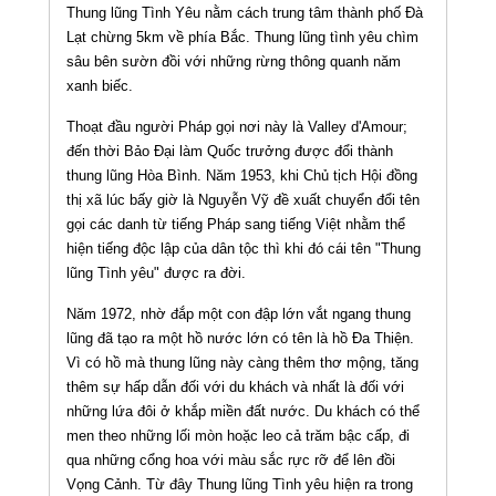
Thung lũng Tình Yêu nằm cách trung tâm thành phố Đà
Lạt chừng 5km về phía Bắc. Thung lũng tình yêu chìm
sâu bên sườn đồi với những rừng thông quanh năm
xanh biếc.
Thoạt đầu người Pháp gọi nơi này là Valley d'Amour;
đến thời Bảo Đại làm Quốc trưởng được đổi thành
thung lũng Hòa Bình. Năm 1953, khi Chủ tịch Hội đồng
thị xã lúc bấy giờ là Nguyễn Vỹ đề xuất chuyển đổi tên
gọi các danh từ tiếng Pháp sang tiếng Việt nhằm thể
hiện tiếng độc lập của dân tộc thì khi đó cái tên "Thung
lũng Tình yêu" được ra đời.
Năm 1972, nhờ đắp một con đập lớn vắt ngang thung
lũng đã tạo ra một hồ nước lớn có tên là hồ Ða Thiện.
Vì có hồ mà thung lũng này càng thêm thơ mộng, tăng
thêm sự hấp dẫn đối với du khách và nhất là đối với
những lứa đôi ở khắp miền đất nước. Du khách có thể
men theo những lối mòn hoặc leo cả trăm bậc cấp, đi
qua những cổng hoa với màu sắc rực rỡ để lên đồi
Vọng Cảnh. Từ đây Thung lũng Tình yêu hiện ra trong