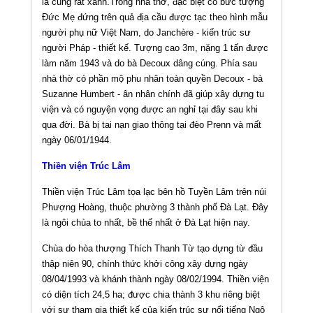
lá cũng rất xanh.Trong nhà thờ, đặc biệt có bức tượng
Đức Mẹ đứng trên quả địa cầu được tạc theo hình mẫu
người phụ nữ Việt Nam, do Janchère - kiến trúc sư
người Pháp - thiết kế. Tượng cao 3m, nặng 1 tấn được
làm năm 1943 và do bà Decoux dâng cúng. Phía sau
nhà thờ có phần mộ phu nhân toàn quyền Decoux - bà
Suzanne Humbert - ân nhân chính đã giúp xây dựng tu
viện và có nguyện vọng được an nghỉ tại đây sau khi
qua đời. Bà bị tai nạn giao thông tại đèo Prenn và mất
ngày 06/01/1944.
Thiền viện Trúc Lâm
Thiền viện Trúc Lâm tọa lạc bên hồ Tuyền Lâm trên núi
Phượng Hoàng, thuộc phường 3 thành phố Ðà Lạt. Ðây
là ngôi chùa to nhất, bề thế nhất ở Ðà Lạt hiện nay.
Chùa do hòa thượng Thích Thanh Từ tạo dựng từ đầu
thập niên 90, chính thức khởi công xây dựng ngày
08/04/1993 và khánh thành ngày 08/02/1994. Thiền viện
có diện tích 24,5 ha; được chia thành 3 khu riêng biệt
với sự tham gia thiết kế của kiến trúc sư nổi tiếng Ngô