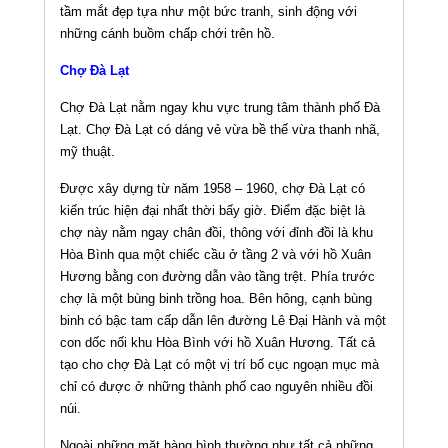
tầm mắt đẹp tựa như một bức tranh, sinh động với
những cánh buồm chấp chới trên hồ.
Chợ Đà Lạt
Chợ Đà Lạt nằm ngay khu vực trung tâm thành phố Đà
Lạt. Chợ Đà Lạt có dáng vẻ vừa bề thế vừa thanh nhã,
mỹ thuật.
Được xây dựng từ năm 1958 – 1960, chợ Đà Lạt có
kiến trúc hiện đại nhất thời bấy giờ. Điểm đặc biệt là
chợ này nằm ngay chân đồi, thông với đỉnh đồi là khu
Hòa Bình qua một chiếc cầu ở tầng 2 và với hồ Xuân
Hương bằng con đường dẫn vào tầng trệt. Phía trước
chợ là một bùng binh trồng hoa. Bên hông, cạnh bùng
binh có bậc tam cấp dẫn lên đường Lê Đại Hành và một
con dốc nối khu Hòa Bình với hồ Xuân Hương. Tất cả
tạo cho chợ Đà Lạt có một vị trí bố cục ngoạn mục mà
chỉ có được ở những thành phố cao nguyên nhiều đồi
núi.
Ngoài những mặt hàng bình thường như tất cả những