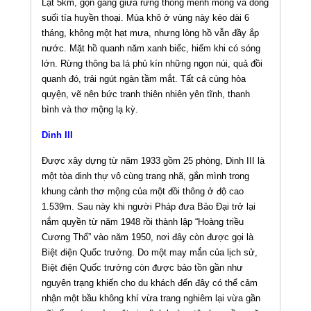
Lạt 5km, gọn gàng giữa rừng thông mênh mông và dòng
suối tía huyền thoại. Mùa khô ở vùng này kéo dài 6
tháng, không một hạt mưa, nhưng lòng hồ vẫn đầy ắp
nước. Mặt hồ quanh năm xanh biếc, hiếm khi có sóng
lớn. Rừng thông ba lá phủ kín những ngọn núi, quả đồi
quanh đó, trải ngút ngàn tầm mắt. Tất cả cùng hòa
quyện, vẽ nên bức tranh thiên nhiên yên tĩnh, thanh
bình và thơ mộng lạ kỳ.
Dinh III
Được xây dựng từ năm 1933 gồm 25 phòng, Dinh III là
một tòa dinh thự vô cùng trang nhã, gắn mình trong
khung cảnh thơ mộng của một đồi thông ở độ cao
1.539m. Sau này khi người Pháp đưa Bảo Đại trở lại
nắm quyền từ năm 1948 rồi thành lập “Hoàng triều
Cương Thổ” vào năm 1950, nơi đây còn được gọi là
Biệt điện Quốc trưởng. Do một may mắn của lịch sử,
Biệt điện Quốc trưởng còn được bảo tồn gần như
nguyên trạng khiến cho du khách đến đây có thể cảm
nhận một bầu không khí vừa trang nghiêm lại vừa gần