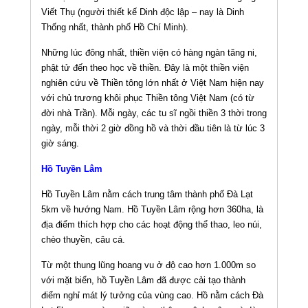
Viết Thụ (người thiết kế Dinh độc lập – nay là Dinh
Thống nhất, thành phố Hồ Chí Minh).
Những lúc đông nhất, thiền viện có hàng ngàn tăng ni,
phật tử đến theo học về thiền. Đây là một thiền viện
nghiên cứu về Thiền tông lớn nhất ở Việt Nam hiện nay
với chủ trương khôi phục Thiền tông Việt Nam (có từ
đời nhà Trần). Mỗi ngày, các tu sĩ ngồi thiền 3 thời trong
ngày, mỗi thời 2 giờ đồng hồ và thời đầu tiên là từ lúc 3
giờ sáng.
Hồ Tuyền Lâm
Hồ Tuyền Lâm nằm cách trung tâm thành phố Đà Lạt
5km về hướng Nam. Hồ Tuyền Lâm rộng hơn 360ha, là
địa điểm thích hợp cho các hoạt động thể thao, leo núi,
chèo thuyền, câu cá.
Từ một thung lũng hoang vu ở độ cao hơn 1.000m so
với mặt biển, hồ Tuyền Lâm đã được cải tạo thành
điểm nghỉ mát lý tưởng của vùng cao. Hồ nằm cách Ðà