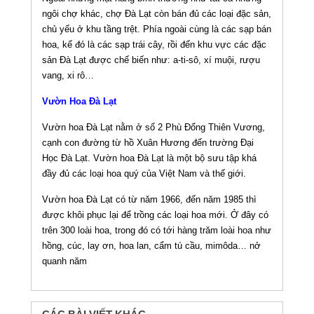
ngôi chợ khác, chợ Đà Lạt còn bán đủ các loại đặc sản,
chủ yếu ở khu tầng trệt. Phía ngoài cùng là các sạp bán
hoa, kế đó là các sạp trái cây, rồi đến khu vực các đặc
sản Đà Lạt được chế biến như: a-ti-sô, xí muội, rượu
vang, xi rô…
Vườn Hoa Đà Lạt
Vườn hoa Đà Lạt nằm ở số 2 Phù Đổng Thiên Vương,
cạnh con đường từ hồ Xuân Hương đến trường Đại
Học Đà Lạt. Vườn hoa Đà Lạt là một bộ sưu tập khá
đầy đủ các loại hoa quý của Việt Nam và thế giới.
Vườn hoa Đà Lạt có từ năm 1966, đến năm 1985 thì
được khôi phục lại để trồng các loại hoa mới. Ở đây có
trên 300 loài hoa, trong đó có tới hàng trăm loài hoa như
hồng, cúc, lay ơn, hoa lan, cẩm tú cầu, mimôda… nở
quanh năm