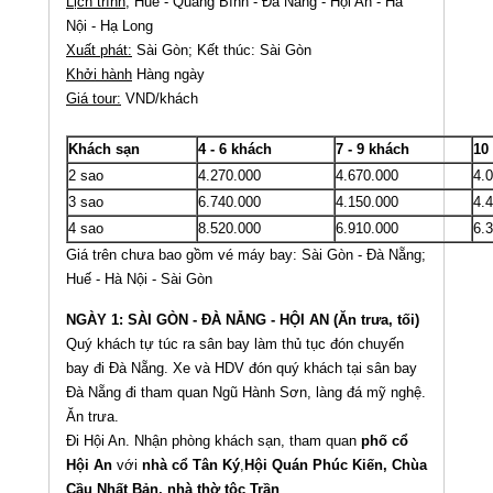
Lịch trình;
Huế - Quảng Bình - Đà Nẵng - Hội An - Hà
Nội - Hạ Long
Xuất phát:
Sài Gòn; Kết thúc: Sài Gòn
Khởi hành
Hàng ngày
Giá tour:
VND/khách
Khách sạn
4 - 6 khách
7 - 9 khách
10
2 sao
4.270.000
4.670.000
4.
3 sao
6.740.000
4.150.000
4.
4 sao
8.520.000
6.910.000
6.
Giá trên chưa bao gồm vé máy bay: Sài Gòn - Đà Nẵng;
Huế - Hà Nội - Sài Gòn
NGÀY 1: SÀI GÒN - ĐÀ NẴNG - HỘI AN (Ăn trưa, tối)
Quý khách tự túc ra sân bay làm thủ tục đón chuyến
bay đi Đà Nẵng. Xe và HDV đón quý khách tại sân bay
Đà Nẵng đi tham quan Ngũ Hành Sơn, làng đá mỹ nghệ.
Ăn trưa.
Đi Hội An. Nhận phòng khách sạn, tham quan
phố cổ
Hội An
với
nhà cổ Tân Ký
,
Hội Quán Phúc Kiến, Chùa
Cầu Nhất Bản, nhà thờ tộc Trần
.