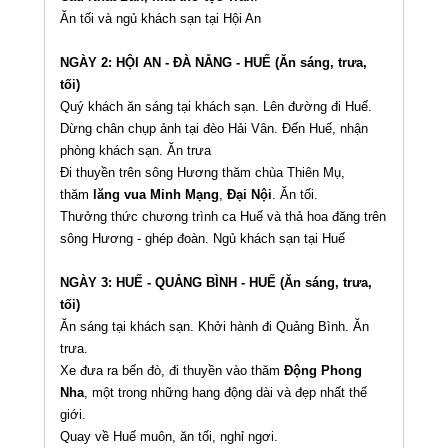
Ăn tối và ngủ khách sạn tại Hội An
NGÀY 2: HỘI AN - ĐÀ NẴNG - HUẾ (Ăn sáng, trưa,
tối)
Quý khách ăn sáng tại khách sạn. Lên đường đi Huế.
Dừng chân chụp ảnh tại đèo Hải Vân. Đến Huế, nhận
phòng khách sạn. Ăn trưa
Đi thuyền trên sông Hương thăm chùa Thiên Mụ,
thăm
lăng vua Minh Mạng
,
Đại Nội
. Ăn tối.
Thưởng thức chương trình ca Huế và thả hoa đăng trên
sông Hương - ghép đoàn. Ngủ khách sạn tại Huế
NGÀY 3: HUẾ - QUẢNG BÌNH - HUẾ (Ăn sáng, trưa,
tối)
Ăn sáng tại khách sạn. Khởi hành đi Quảng Bình. Ăn
trưa.
Xe đưa ra bến đò, đi thuyền vào thăm
Động Phong
Nha
, một trong những hang động dài và đẹp nhất thế
giới.
Quay về Huế muôn, ăn tối, nghỉ ngơi.