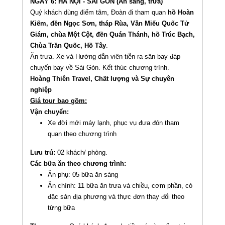
NGÀY 6: HÀ NỘI - SÀI GÒN (Ăn sáng, trưa)
Quý khách dùng điểm tâm, Đoàn đi tham quan
hồ Hoàn
Kiếm, đền Ngọc Sơn, tháp Rùa, Văn Miếu Quốc Tử
Giám, chùa Một Cột, đền Quán Thánh, hồ Trúc Bạch,
Chùa Trần Quốc, Hồ Tây
.
Ăn trưa. Xe và Hướng dẫn viên tiễn ra sân bay đáp
chuyến bay về Sài Gòn. Kết thúc chương trình.
Hoàng Thiên Travel, Chất lượng và Sự chuyên
nghiệp
Giá tour bao gồm:
Vận chuyển:
Xe đời mới máy lạnh, phục vụ đưa đón tham
quan theo chương trình
Lưu trú:
02 khách/ phòng.
Các bữa ăn theo chương trình:
Ăn phụ: 05 bữa ăn sáng
Ăn chính: 11 bữa ăn trưa và chiều, cơm phần, có
đặc sản địa phương và thực đơn thay đổi theo
từng bữa