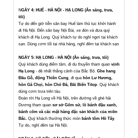
N
GÀY 4: HUẾ - HÀ NỘI - HẠ LONG (Ăn sáng, trưa,
tối)
Tự do đến giờ tiễn sân bay Huế làm thủ tục khởi hành
đi Hà Nội. Đến sân bay Nội Bài, xe đón và đưa quý
khách đi Hạ Long. Quý khách tự do nghỉ ngơi tại khách
sạn. Dùng cơm tối tại nhà hàng, nghỉ đêm tại khách sạn
NGÀY 5: HẠ LONG - HÀ NỘI (Ăn sáng, trưa, tối)
Quý khách dùng điểm tâm, đi du thuyền tham quan
vịnh
Hạ Long
- đệ nhất thắng cảnh của Bắc Bộ.
Ghe hang
Đầu Gỗ, động Thiên Cung
, đi qua
hòn Lư Hương,
hòn Gà Chọi, hòn Chó Đá, Bãi Biển Titop
. Quý khách
dùng cơm trưa trên tàu.
Đoàn rời Hạ Long về Hà Nội, trên đường về ghé hải
Dương tham quan
sơ sở Gốm sứ, lò bánh đậu xanh,
bánh cốm và các mặt hàng đặc sản khách của miền
Bắc.
Quý khách thưởng thức món
bánh tôm Hồ Tây
.
Tự do, nghỉ đêm tại Hà Nội.